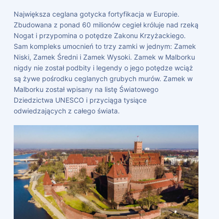
Największa ceglana gotycka fortyfikacja w Europie.
Zbudowana z ponad 60 milionów cegieł króluje nad rzeką
Nogat i przypomina o potędze Zakonu Krzyżackiego.
Sam kompleks umocnień to trzy zamki w jednym: Zamek
Niski, Zamek Średni i Zamek Wysoki. Zamek w Malborku
nigdy nie został podbity i legendy o jego potędze wciąż
są żywe pośrodku ceglanych grubych murów. Zamek w
Malborku został wpisany na listę Światowego
Dziedzictwa UNESCO i przyciąga tysiące
odwiedzających z całego świata.