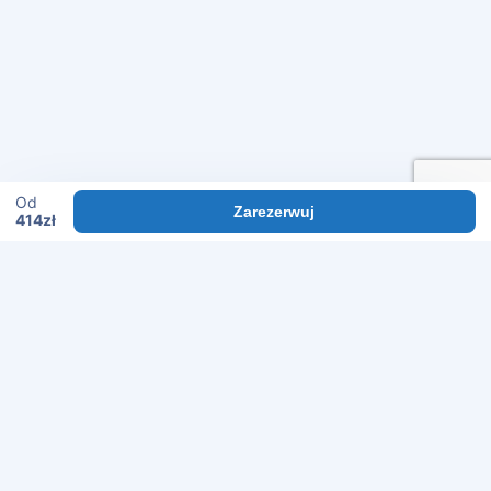
Od
Zarezerwuj
414
zł
POMOC
Regulamin
Polityka prywatności
Często zadawane pytania