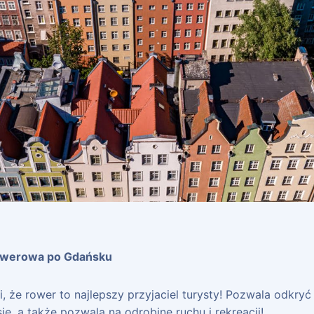
owerowa po Gdańsku
 że rower to najlepszy przyjaciel turysty! Pozwala odkryć 
e, a także pozwala na odrobinę ruchu i rekreacji!