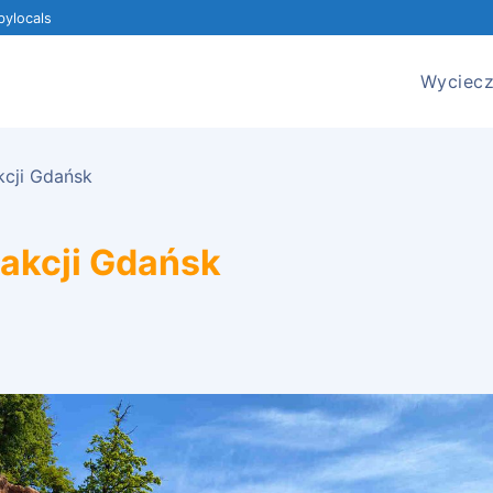
ylocals
Wyciecz
kcji Gdańsk
rakcji Gdańsk