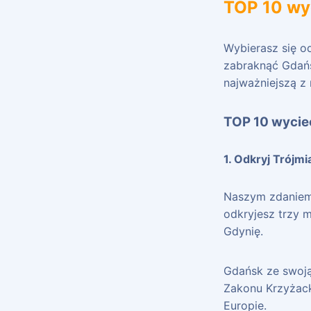
TOP 10 wy
Wybierasz się o
zabraknąć Gdańs
najważniejszą z 
TOP 10 wycie
1. Odkryj Trójm
Naszym zdaniem 
odkryjesz trzy 
Gdynię.
Gdańsk ze swoją
Zakonu Krzyżack
Europie.