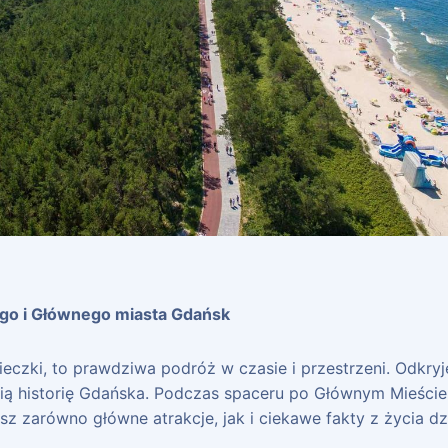
ego i Głównego miasta Gdańsk
ieczki, to prawdziwa podróż w czasie i przestrzeni. Odkr
nią historię Gdańska. Podczas spaceru po Głównym Mieście
z zarówno główne atrakcje, jak i ciekawe fakty z życia dz