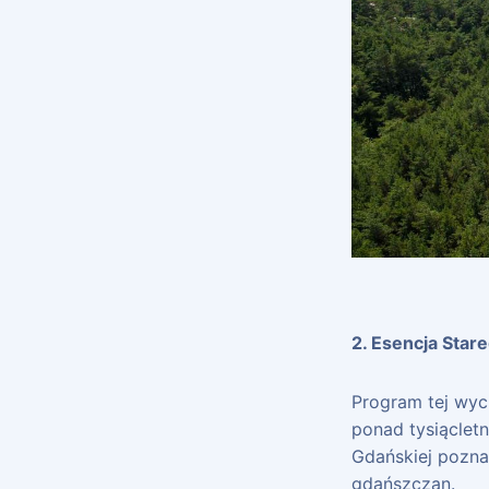
2. Esencja Star
Program tej wyc
ponad tysiąclet
Gdańskiej poznas
gdańszczan.