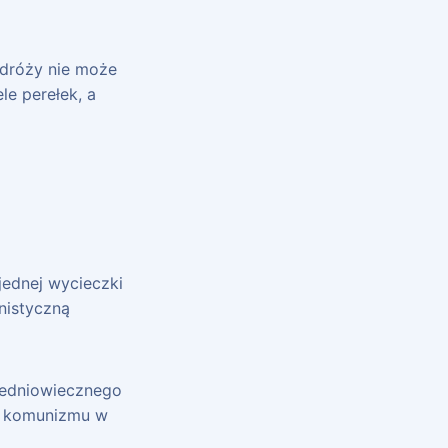
odróży nie może
e perełek, a
jednej wycieczki
nistyczną
średniowiecznego
ie komunizmu w