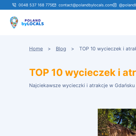
0048 537 168 775
contact@polandbylocals.com
@polandb
Home
Blog
TOP 10 wycieczek i atra
TOP 10 wycieczek i at
Najciekawsze wycieczki i atrakcje w Gdańsku