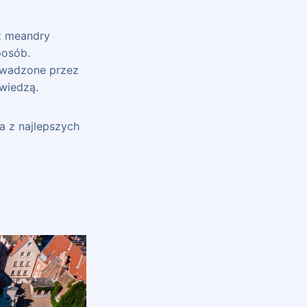
z meandry
posób.
rowadzone przez
 wiedzą.
a z najlepszych