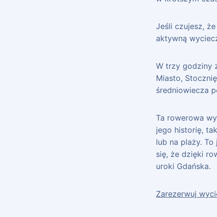
Jeśli czujesz, ż
aktywną wyciecz
W trzy godziny 
Miasto, Stocznię
średniowiecza po
Ta rowerowa wyc
jego historię, t
lub na plaży. T
się, że dzięki 
uroki Gdańska.
Zarezerwuj wyc