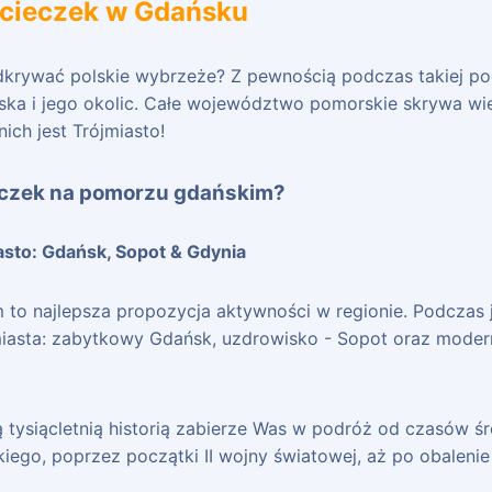
cieczek w Gdańsku
dkrywać polskie wybrzeże? Z pewnością podczas takiej p
ka i jego okolic. Całe województwo pomorskie skrywa wiel
nich jest Trójmiasto!
czek na pomorzu gdańskim?
iasto: Gdańsk, Sopot & Gdynia
to najlepsza propozycja aktywności w regionie. Podczas 
miasta: zabytkowy Gdańsk, uzdrowisko - Sopot oraz moder
 tysiącletnią historią zabierze Was w podróż od czasów 
iego, poprzez początki II wojny światowej, aż po obalen