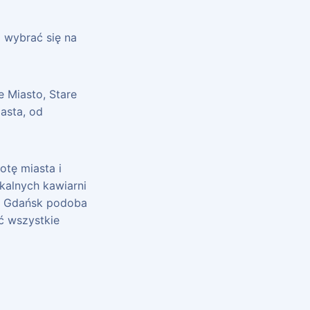
z wybrać się na
 Miasto, Stare
asta, od
tę miasta i
okalnych kawiarni
ym Gdańsk podoba
ć wszystkie