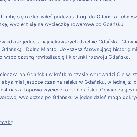
e trochę się rozleniwiłeś podczas drogi do Gdańska i chces
kę, wybierz się na wycieczkę rowerową po Gdańsku.
zwiedzisz jedne z najciekawszych dzielnic Gdańska. Główne
 Gdańską i Dolne Miasto. Usłyszysz fascynującą historię mi
 współczesną rewitalizację i kierunki rozwoju Gdańska.
ieczka po Gdańsku w krótkim czasie wprowadzi Cię w isto
ak abyś miał jeszcze czas na relaks w Gdańsku, w jednej z l
o jest nasza topowa wycieczka po Gdańsku. Odwiedzając
rowerowej wycieczce po Gdańsku w jeden dzień mogą odkry
ieczkę