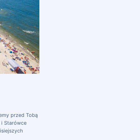
yjemy przed Tobą
 i Starówce
isiejszych