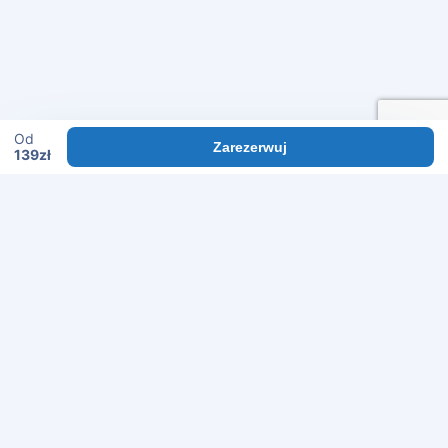
Od
Zarezerwuj
139
zł
POMOC
Regulamin
Polityka prywatności
Często zadawane pytania
O NAS