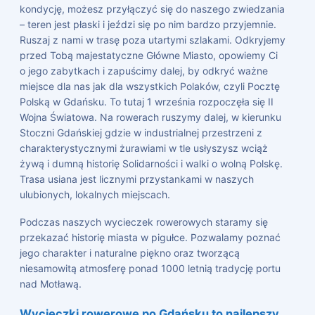
kondycję, możesz przyłączyć się do naszego zwiedzania
– teren jest płaski i jeździ się po nim bardzo przyjemnie.
Ruszaj z nami w trasę poza utartymi szlakami. Odkryjemy
przed Tobą majestatyczne Główne Miasto, opowiemy Ci
o jego zabytkach i zapuścimy dalej, by odkryć ważne
miejsce dla nas jak dla wszystkich Polaków, czyli Pocztę
Polską w Gdańsku. To tutaj 1 września rozpoczęła się II
Wojna Światowa. Na rowerach ruszymy dalej, w kierunku
Stoczni Gdańskiej gdzie w industrialnej przestrzeni z
charakterystycznymi żurawiami w tle usłyszysz wciąż
żywą i dumną historię Solidarności i walki o wolną Polskę.
Trasa usiana jest licznymi przystankami w naszych
ulubionych, lokalnych miejscach.
Podczas naszych wycieczek rowerowych staramy się
przekazać historię miasta w pigułce. Pozwalamy poznać
jego charakter i naturalne piękno oraz tworzącą
niesamowitą atmosferę ponad 1000 letnią tradycję portu
nad Motławą.
Wycieczki rowerowe po Gdańsku to najlepszy